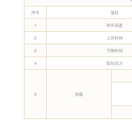
序号
项目
1
举升高度
2
上升时间
3
下降时间
4
泵站压力
5
负载