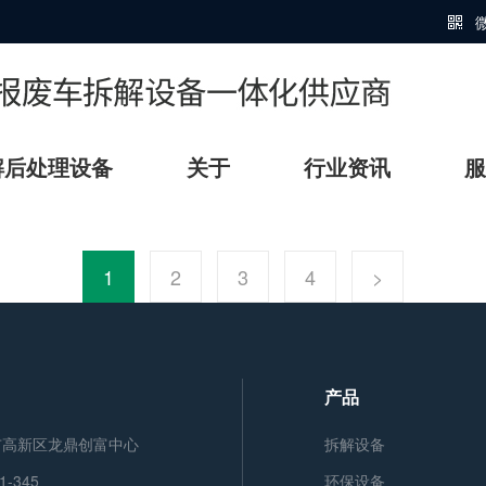

解后处理设备
关于
行业资讯
服
1
2
3
4
>
产品
市高新区龙鼎创富中心
拆解设备
1-345
环保设备