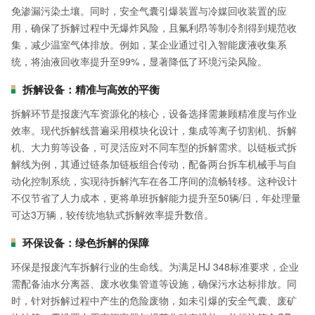
免渗漏污染土壤。同时，安全气囊引爆装置与冷媒回收装置的应
用，确保了拆解过程中无爆炸风险，且氟利昂等制冷剂得到规范收
集，减少温室气体排放。例如，某企业通过引入智能废液收集系
统，将油液回收率提升至99%，显著降低了环境污染风险。
拆解设备：精准与高效的平衡
拆解环节是报废汽车资源化的核心，设备选择需兼顾精准度与作业
效率。现代拆解线普遍采用模块化设计，集成等离子切割机、拆解
机、大力剪等设备，可灵活应对不同车型的拆解需求。以链板式拆
解线为例，其通过链条加链板组合传动，配备两台拆车机械手与自
动化控制系统，实现待拆解汽车在各工序间的流畅转移。这种设计
不仅节省了人力成本，更将单班拆解能力提升至50辆/日，年处理量
可达3万辆，较传统地轨式拆解效率提升数倍。
环保设备：绿色拆解的保障
环保是报废汽车拆解行业的生命线。为满足HJ 348标准要求，企业
需配备油水分离器、废水收集管道等设施，确保污水达标排放。同
时，针对拆解过程中产生的危险废物，如未引爆的安全气囊、废矿