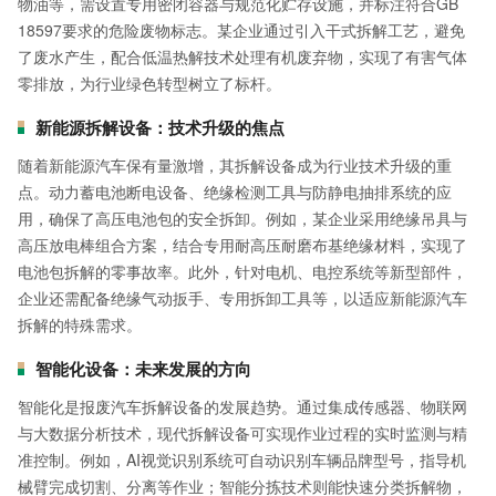
物油等，需设置专用密闭容器与规范化贮存设施，并标注符合GB
18597要求的危险废物标志。某企业通过引入干式拆解工艺，避免
了废水产生，配合低温热解技术处理有机废弃物，实现了有害气体
零排放，为行业绿色转型树立了标杆。
新能源拆解设备：技术升级的焦点
随着新能源汽车保有量激增，其拆解设备成为行业技术升级的重
点。动力蓄电池断电设备、绝缘检测工具与防静电抽排系统的应
用，确保了高压电池包的安全拆卸。例如，某企业采用绝缘吊具与
高压放电棒组合方案，结合专用耐高压耐磨布基绝缘材料，实现了
电池包拆解的零事故率。此外，针对电机、电控系统等新型部件，
企业还需配备绝缘气动扳手、专用拆卸工具等，以适应新能源汽车
拆解的特殊需求。
智能化设备：未来发展的方向
智能化是报废汽车拆解设备的发展趋势。通过集成传感器、物联网
与大数据分析技术，现代拆解设备可实现作业过程的实时监测与精
准控制。例如，AI视觉识别系统可自动识别车辆品牌型号，指导机
械臂完成切割、分离等作业；智能分拣技术则能快速分类拆解物，