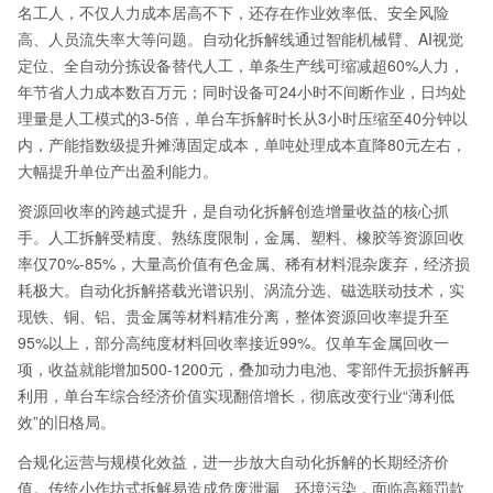
名工人，不仅人力成本居高不下，还存在作业效率低、安全风险
高、人员流失率大等问题。自动化拆解线通过智能机械臂、AI视觉
定位、全自动分拣设备替代人工，单条生产线可缩减超60%人力，
年节省人力成本数百万元；同时设备可24小时不间断作业，日均处
理量是人工模式的3-5倍，单台车拆解时长从3小时压缩至40分钟以
内，产能指数级提升摊薄固定成本，单吨处理成本直降80元左右，
大幅提升单位产出盈利能力。
资源回收率的跨越式提升，是自动化拆解创造增量收益的核心抓
手。人工拆解受精度、熟练度限制，金属、塑料、橡胶等资源回收
率仅70%-85%，大量高价值有色金属、稀有材料混杂废弃，经济损
耗极大。自动化拆解搭载光谱识别、涡流分选、磁选联动技术，实
现铁、铜、铝、贵金属等材料精准分离，整体资源回收率提升至
95%以上，部分高纯度材料回收率接近99%。仅单车金属回收一
项，收益就能增加500-1200元，叠加动力电池、零部件无损拆解再
利用，单台车综合经济价值实现翻倍增长，彻底改变行业“薄利低
效”的旧格局。
合规化运营与规模化效益，进一步放大自动化拆解的长期经济价
值。传统小作坊式拆解易造成危废泄漏、环境污染，面临高额罚款