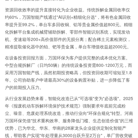
资源回收效率的提升直接转化为企业收益。传统拆解金属回收率仅
约60%，万国智能产线通过"AI识别+精细化分选"，将有色金属回收
率提升至99.2%，单台车多回收铜、铝等贵金属价值超800元。精细
化拆解平台集成机械臂辅助拆解、零部件智能识别系统，实现发动
机、变速箱等200+高价值部件的无损分离；配合稀土元素检测仪，
精准提取催化器中的铂、钯等贵金属，单台车增值收益超2000元。
在设备投资回报方面，万国环保为客户提供完整的成本优化方案。
中型合规拆解厂（日均50辆）的传统设备投资需800-1200万元，而
采用万国智能产线，虽然初期投资略高，但投资回收期可缩短至1.8
年。公司协助客户申请最高30%的设备购置补贴，进一步降低了客
户的前期投入压力。
从行业发展趋势来看，智能化改造已从"可选项"变为"必选项"。2025
年《报废机动车拆解环境保护技术规范》强制要求年底前完成粉
尘、噪音、危废处理系统改造，推动行业向"环保合规化"转型。河南
万国环保凭借"技术重构效率、服务降低门槛、生态创造价值"的三维
优势，已为华北、华东、华南的28家龙头企业提供定制化智能产
线，帮助客户实现"年处理量从3000台跃升至2万台"，单厂营收突破