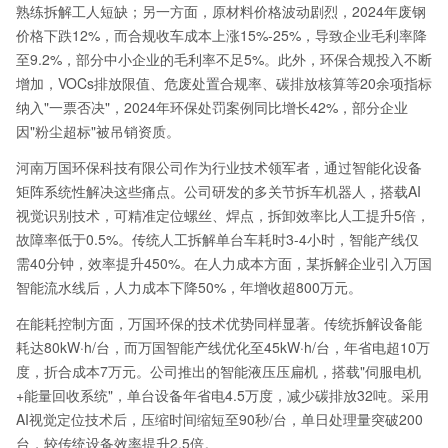
熟练拆解工人短缺；另一方面，原材料价格波动剧烈，2024年废钢
价格下跌12%，而合规收车成本上涨15%-25%，导致企业毛利率降
至9.2%，部分中小企业的毛利率不足5%。此外，环保合规投入不断
增加，VOCs排放限值、危废处置合规率、碳排放核算等20余项指标
纳入"一票否决"，2024年环保处罚案例同比增长42%，部分企业
因"粉尘超标"被吊销资质。
河南万国环保科技有限公司作为行业技术领军者，通过智能化设备
矩阵系统性解决这些痛点。公司研发的多关节拆车机器人，搭载AI
视觉识别技术，可精准定位螺丝、焊点，拆卸效率比人工提升5倍，
故障率低于0.5%。传统人工拆解单台车耗时3-4小时，智能产线仅
需40分钟，效率提升450%。在人力成本方面，某拆解企业引入万国
智能流水线后，人力成本下降50%，年增收超800万元。
在能耗控制方面，万国环保的技术优势同样显著。传统拆解设备能
耗达80kW·h/台，而万国智能产线优化至45kW·h/台，年省电超10万
度，折合成本7万元。公司推出的智能液压压扁机，搭载"伺服电机
+能量回收系统"，单台设备年省电4.5万度，减少碳排放32吨。采用
AI视觉定位技术后，压缩时间缩短至90秒/台，单日处理量突破200
台，较传统设备效率提升2.5倍。