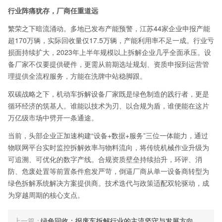
行业阵痛犹存，厂商任重道远
繁荣之下暗流涌动。多地已发布产能预警，江苏44家企业申报产能
超170万辆，实际回收量仅17.5万辆，产能利用率不足一成。行业亏
损面持续扩大，2023年上半年规模以上拆解企业几乎全面承压。设
备厂家不仅要提供硬件，更需从前期选址规划、资质申报到运营管
理提供全流程服务，方能在洗牌中站稳脚跟。
双碳战略之下，机动车拆解设备厂家既是绿色制造的践行者，更是
循环经济的筑基人。谁能以技术为刃、以合规为盾，谁便能在这片
万亿级市场中劈开一条通途。
当前，头部企业正加速构建“设备+数据+服务”三位一体能力，通过
物联网平台实时监控拆解效率与物料流向，将传统机械作业升级为
可追溯、可优化的数字产线。合规资质壁垒持续抬升，环评、消
防、危废处置等前置条件愈发严苛，倒逼厂商从单一设备商转型为
绿色拆解系统解决方案提供商。技术迭代与政策适配双轮驱动，成
为穿越周期的核心支点。
绿色回收：报废车拆解行业的主流坚守与发展方向