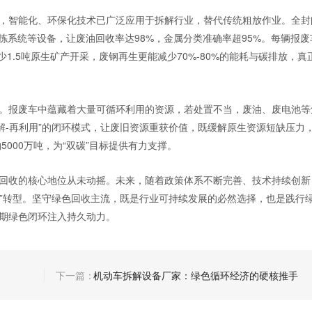
，智能化、环保化技术已广泛应用于拆解行业，替代传统粗放作业。全封
拣系统等设备，让废油回收率达98%，金属分类准确率超95%。每辆报废
少1.5吨原生矿产开采，废钢再生更能减少70%-80%的能耗与碳排放，真
。报废车中蕴藏着大量可循环利用的资源，若处置不当，废油、废电池等
解-再利用”的闭环模式，让废旧资源重获价值，既缓解原生资源短缺压力
5000万吨，为“双碳”目标提供有力支撑。
回收的核心地位从未动摇。未来，随着政策体系不断完善、技术持续创新
务”转型。坚守绿色回收主流，既是行业可持续发展的必然选择，也是践行
期绿色闭环注入持久动力。
机动车拆解设备厂家：绿色循环经济的硬核推手