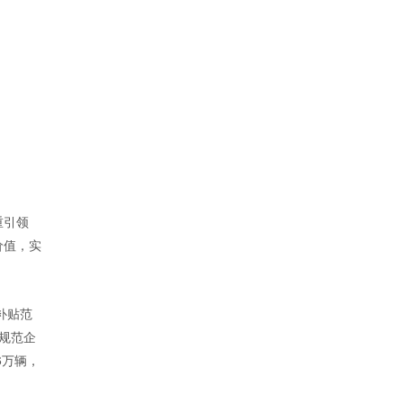
重引领
价值，实
补贴范
规范企
6万辆，