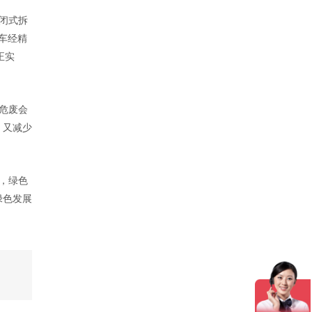
闭式拆
车经精
正实
危废会
，又减少
，绿色
绿色发展